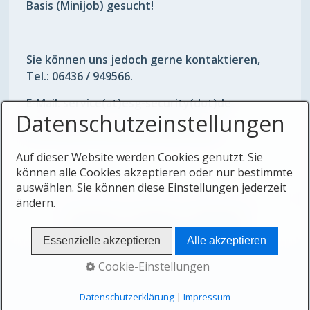
Basis (Minijob) gesucht!
Sie können uns jedoch gerne kontaktieren,
Tel.: 06436 / 949566.
E-Mail: service(at)esg-security(dot)de
Datenschutzeinstellungen
Wir freuen uns auf ihre Bewerbung.
Auf dieser Website werden Cookies genutzt. Sie
können alle Cookies akzeptieren oder nur bestimmte
auswählen. Sie können diese Einstellungen jederzeit
ändern.
STARTSEITE
KONTAKT
IMPRESSUM
© 2026 ESG & WESTERWALD SECURITY
Essenzielle akzeptieren
Alle akzeptieren
Cookie-Einstellungen
Datenschutzerklärung
|
Impressum